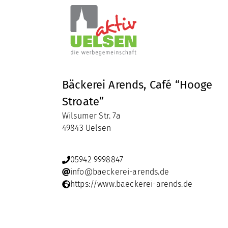
Bäckerei Arends, Café “Hooge
Stroate”
Wilsumer Str. 7a
49843 Uelsen
05942 9998847
info@baeckerei-arends.de
https://www.baeckerei-arends.de